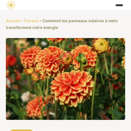
Accueil
›
Travaux
›
Comment les panneaux solaires à metz
transforment votre énergie