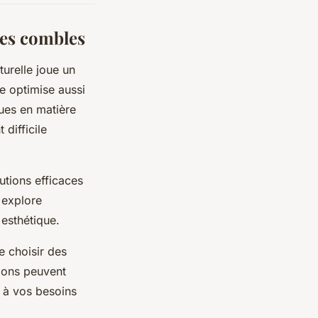
les combles
turelle joue un
le optimise aussi
ues en matière
 difficile
utions efficaces
e explore
 esthétique.
de choisir des
ions peuvent
 à vos besoins