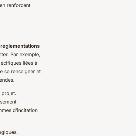
ien renforcent
x
réglementations
cter. Par exemple,
pécifiques liées à
de se renseigner et
mendes.
 projet.
issement
mes d’incitation
ogiques.