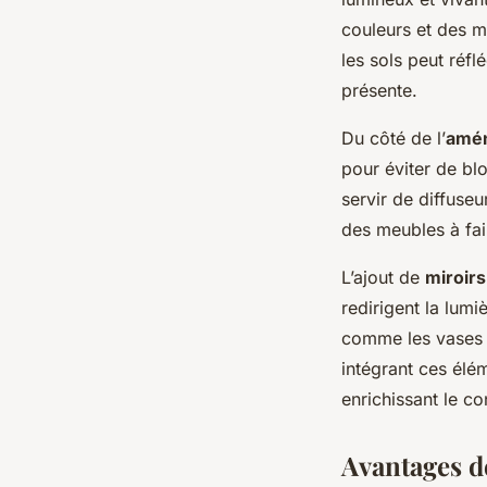
couleurs et des ma
les sols peut réfl
présente.
Du côté de l’
amén
pour éviter de bl
servir de diffuse
des meubles à fai
L’ajout de
miroirs
redirigent la lumi
comme les vases e
intégrant ces élé
enrichissant le co
Avantages de