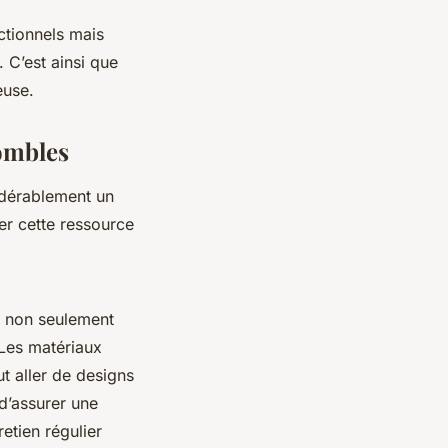
tionnels mais
. C’est ainsi que
euse.
combles
idérablement un
er cette ressource
nt non seulement
 Les matériaux
t aller de designs
 d’assurer une
retien régulier