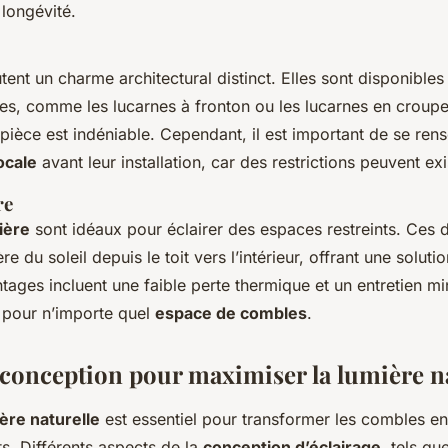
 longévité.
tent un charme architectural distinct. Elles sont disponible
s, comme les lucarnes à fronton ou les lucarnes en croupe
 pièce est indéniable. Cependant, il est important de se rens
ocale
avant leur installation, car des restrictions peuvent exi
re
ière
sont idéaux pour éclairer des espaces restreints. Ces d
ère du soleil depuis le toit vers l’intérieur, offrant une solu
tages incluent une faible perte thermique et un entretien mi
 pour n’importe quel
espace de combles
.
 conception pour maximiser la lumière n
ère naturelle
est essentiel pour transformer les combles e
ts. Différents aspects de la
conception d’éclairage
, tels qu