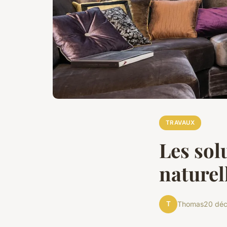
TRAVAUX
Les sol
naturel
T
Thomas
20 dé