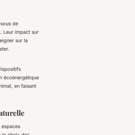
s sous de
. Leur impact sur
eigner sur la
ster.
ispositifs
tion écoénergétique
nimal, en faisant
aturelle
n espaces
e le choix des