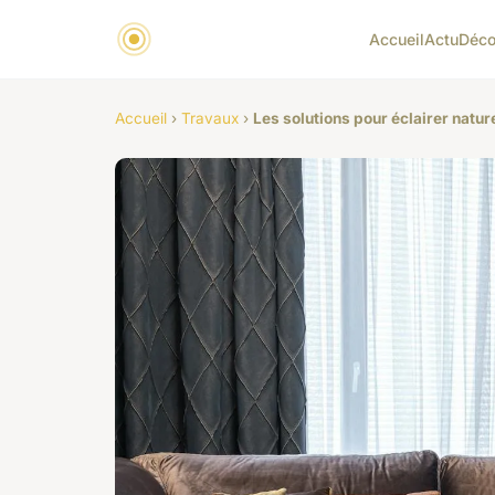
Accueil
Actu
Déc
Accueil
›
Travaux
›
Les solutions pour éclairer natu