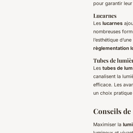
pour garantir leur
Lucarnes
Les
lucarnes
ajou
nombreuses forme
l’esthétique d’une
règlementation l
Tubes de lumiè
Les
tubes de lum
canalisent la lumi
efficace. Les avan
un choix pratique
Conseils de
Maximiser la
lumi
lumineux et vivan