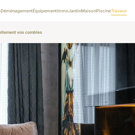
o
Déménagement
Équipement
Immo
Jardin
Maison
Piscine
Travaux
rellement vos combles