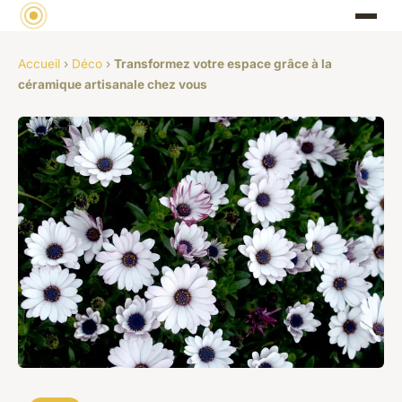
Accueil
›
Déco
›
Transformez votre espace grâce à la
céramique artisanale chez vous