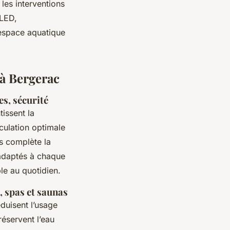
 les interventions
 LED,
 espace aquatique
à Bergerac
s, sécurité
issent la
rculation optimale
es complète la
 adaptés à chaque
ble au quotidien.
, spas et saunas
réduisent l’usage
réservent l’eau