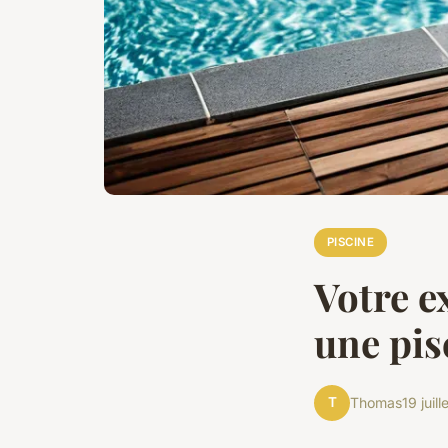
PISCINE
Votre e
une pis
T
Thomas
19 juil