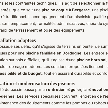
ns et les contraintes techniques. Il s'agit de sélectionner la
f
aptés, que ce soit une
piscine coque à Bergerac
, une pisc
ré traditionnel. L'accompagnement d'un pisciniste qualifié g
ls sur l'emplacement, formalités administratives, choix du s
travaux de terrassement et pose des équipements.
tallation adaptées
sède ses défis, qu’il s’agisse de terrains en pente, de sur
iques pour une
piscine familiale en Dordogne
. Les entrepris
lation sur sols difficiles, qu’il s’agisse d’une
piscine hors sol
uloir de nage moderne. Les solutions proposées tiennent c
cessibilité et du budget
, tout en assurant durabilité et confor
vation et modernisation des piscines
ité du bassin passe par un
entretien régulier, la rénovation
odernes
. Les services spécialisés couvrent l’entretien de l’e
 maintenance des équipements comme les pompes ou robots n