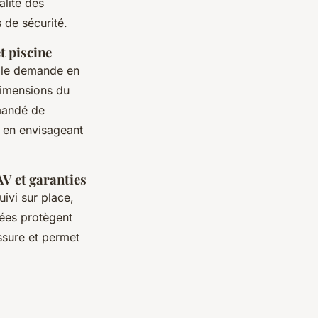
alité des
s de sécurité.
t piscine
ple demande en
dimensions du
mmandé de
t en envisageant
AV et garanties
uivi sur place,
iées protègent
assure et permet