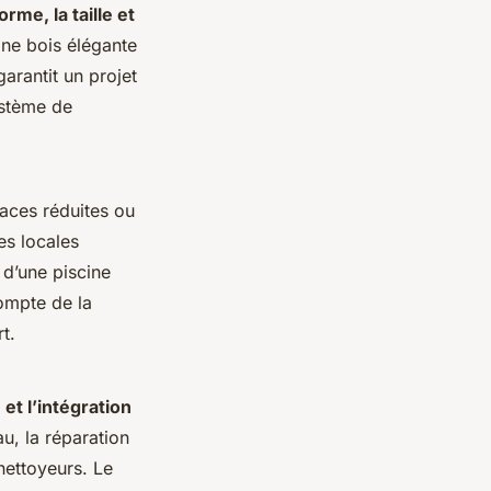
orme, la taille et
ine bois élégante
arantit un projet
ystème de
faces réduites ou
es locales
, d’une piscine
ompte de la
t.
 et l’intégration
au, la réparation
ettoyeurs. Le