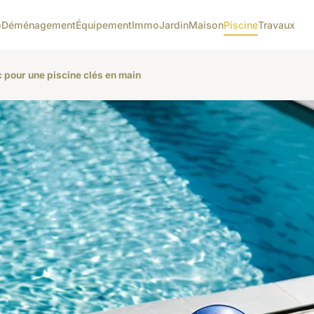
o
Déménagement
Équipement
Immo
Jardin
Maison
Piscine
Travaux
c pour une piscine clés en main