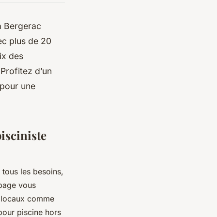
 à Bergerac
ec plus de 20
ix des
Profitez d’un
 pour une
isciniste
 tous les besoins,
 page vous
es locaux comme
pour piscine hors