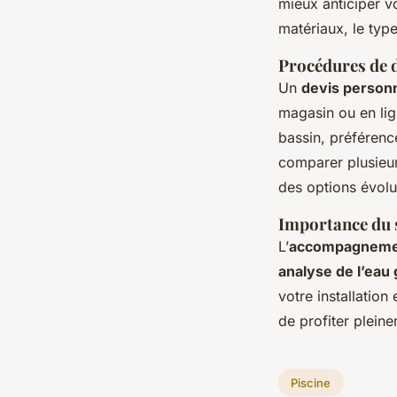
mieux anticiper vo
matériaux, le type 
Procédures de d
Un
devis personn
magasin ou en lig
bassin, préférenc
comparer plusieur
des options évolu
Importance du se
L’
accompagnemen
analyse de l’eau 
votre installation
de profiter plein
Piscine