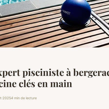
xpert pisciniste à bergera
cine clés en main
let 2025
4 min de lecture