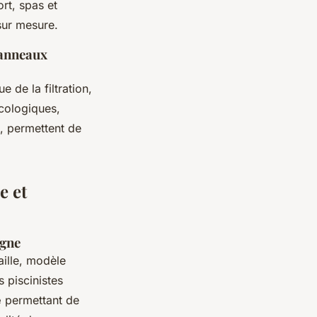
ort, spas et
sur mesure.
panneaux
e de la filtration,
écologiques,
, permettent de
e et
ogne
aille, modèle
 piscinistes
e
permettant de